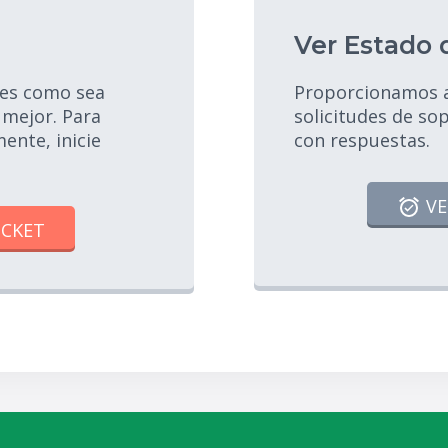
Ver Estado 
les como sea
Proporcionamos ar
mejor. Para
solicitudes de so
ente, inicie
con respuestas.
VE
ICKET