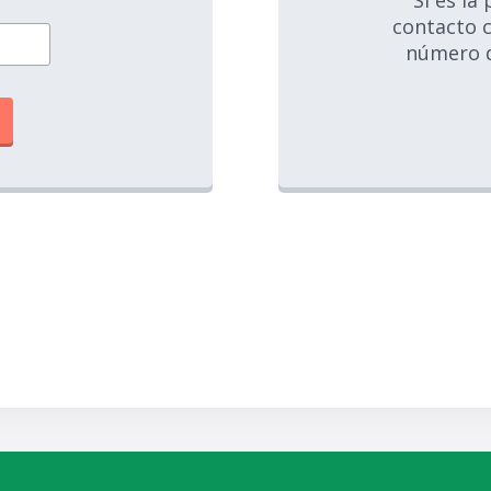
Si es la
contacto c
número d